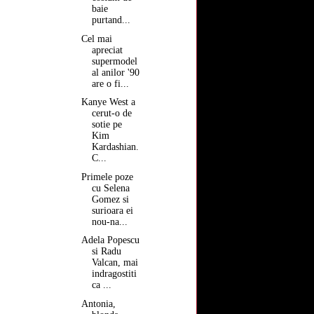
baie
purtand...
Cel mai
apreciat
supermodel
al anilor '90
are o fi...
Kanye West a
cerut-o de
sotie pe
Kim
Kardashian.
C...
Primele poze
cu Selena
Gomez si
surioara ei
nou-na...
Adela Popescu
si Radu
Valcan, mai
indragostiti
ca ...
Antonia,