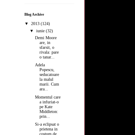
Blog Archive
▼
2013
(124)
▼
iunie
(32)
Demi Moore
are, in
sfarsit, o
rivala: pare
o tanar...
Adela
Popescu,
seducatoare
la malul
marii. Cum
ara...
Momentul care
a infuriat-o
pe Kate
Middleton:
prin...
Si-a eclipsat o
prietena in
costum de