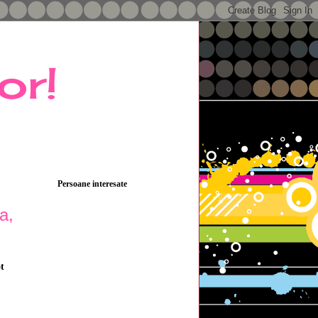
or!
Persoane interesate
a,
t