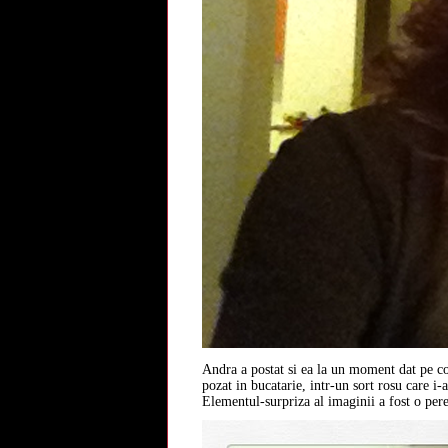
Andra a postat si ea la un moment dat pe c
pozat in bucatarie, intr-un sort rosu care i
Elementul-surpriza al imaginii a fost o pere