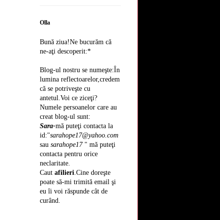
Olla
Bună ziua!Ne bucurăm că
ne-aţi descoperit:*
Blog-ul nostru se numeşte:În
lumina reflectoarelor,credem
că se potriveşte cu
antetul.Voi ce ziceţi?
Numele persoanelor care au
creat blog-ul sunt:
Sara-
mă puteţi contacta la
id:"
sarahope17@yahoo.com
sau
sarahope17
" mă puteţi
contacta pentru orice
neclaritate.
Caut
afilieri
.Cine doreşte
poate să-mi trimită email şi
eu îi voi răspunde cât de
curând.