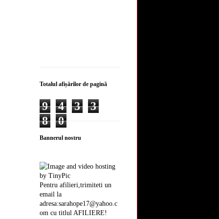
Totalul afișărilor de pagină
9
4
3
3
8
0
Bannerul nostru
Pentru afilieri,trimiteti un
email la
adresa:sarahope17@yahoo.c
om cu titlul AFILIERE!