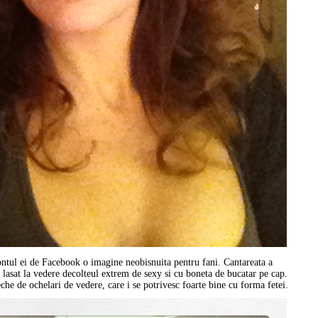
ontul ei de Facebook o imagine neobisnuita pentru fani. Cantareata a
-a lasat la vedere decolteul extrem de sexy si cu boneta de bucatar pe cap.
che de ochelari de vedere, care i se potrivesc foarte bine cu forma fetei.