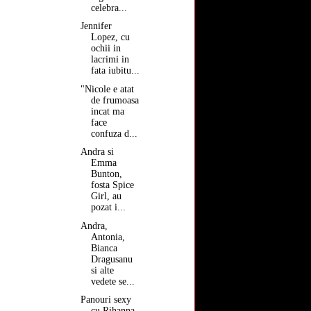
celebra...
Jennifer
Lopez, cu
ochii in
lacrimi in
fata iubitu...
"Nicole e atat
de frumoasa
incat ma
face
confuza d...
Andra si
Emma
Bunton,
fosta Spice
Girl, au
pozat i...
Andra,
Antonia,
Bianca
Dragusanu
si alte
vedete se...
Panouri sexy
cu Rihanna