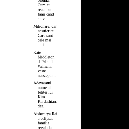
blonda.
Cum au
reactionat
fanii cand
au v...
Milionare, dar
nesuferite.
Care sunt
cele mai
anti...
Kate
Middleton
si Printul
William,
veste
neastepta...
Adevaratul
nume al
fetitei lui
Kim
Kardashian,
dez...
Aishwarya Rai
a eclipsat
familia
regala la