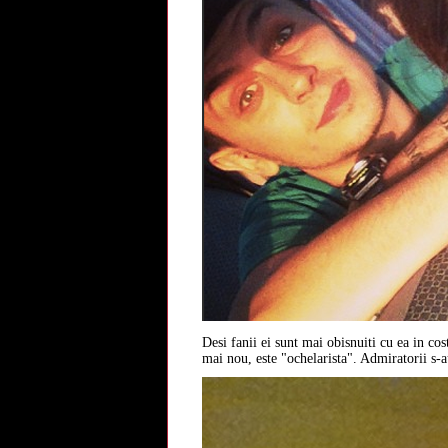
Desi fanii ei sunt mai obisnuiti cu ea in c
mai nou, este "ochelarista". Admiratorii s