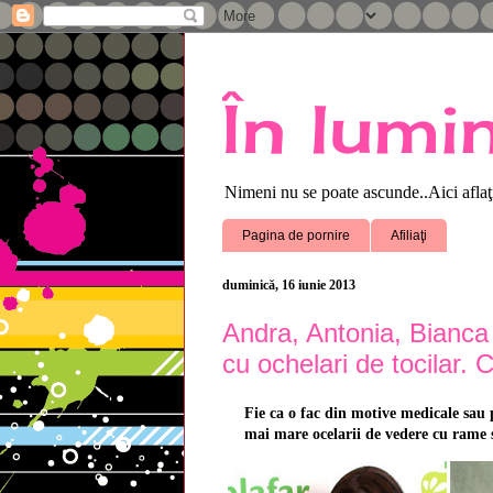
În lumi
Nimeni nu se poate ascunde..Aici aflaţi 
Pagina de pornire
Afiliaţi
duminică, 16 iunie 2013
Andra, Antonia, Bianca
cu ochelari de tocilar. C
Fie ca o fac din motive medicale sau
mai mare ocelarii de vedere cu rame 