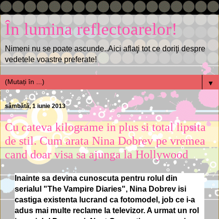
În lumina reflectoarelor!
Nimeni nu se poate ascunde..Aici aflaţi tot ce doriţi despre
vedetele voastre preferate!
▼
sâmbătă, 1 iunie 2013
Cu cateva kilograme in plus si total lipsita
de stil. Cum arata Nina Dobrev pe vremea
cand doar visa sa ajunga la Hollywood
Inainte sa devina cunoscuta pentru rolul din
serialul "The Vampire Diaries", Nina Dobrev isi
castiga existenta lucrand ca fotomodel, job ce i-a
adus mai multe reclame la televizor. A urmat un rol